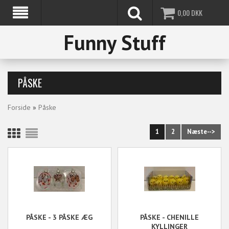
0,00
DKK
Funny Stuff
PÅSKE
Forside
»
Påske
1
2
Næste-->
PÅSKE - 3 PÅSKE ÆG
PÅSKE - CHENILLE
KYLLINGER