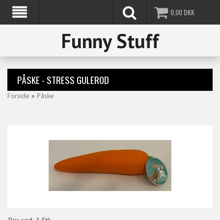
0,00
DKK
Funny Stuff
PÅSKE - STRESS GULEROD
Forside
»
Påske