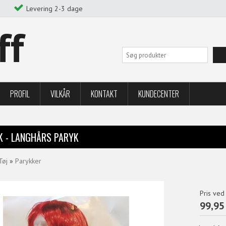
Levering 2-3 dage
ff
PROFIL
VILKÅR
KONTAKT
KUNDECENTER
K - LANGHÅRS PARYK
Tøj
»
Parykker
Pris ved
99,95