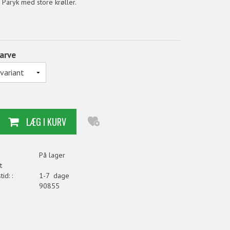
 Paryk med store krøller.
arve
På lager
t
id: :
1-7 dage
90855