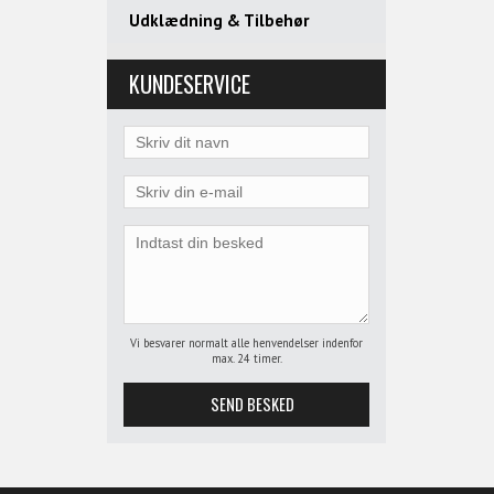
Udklædning & Tilbehør
KUNDESERVICE
Vi besvarer normalt alle henvendelser indenfor
max. 24 timer.