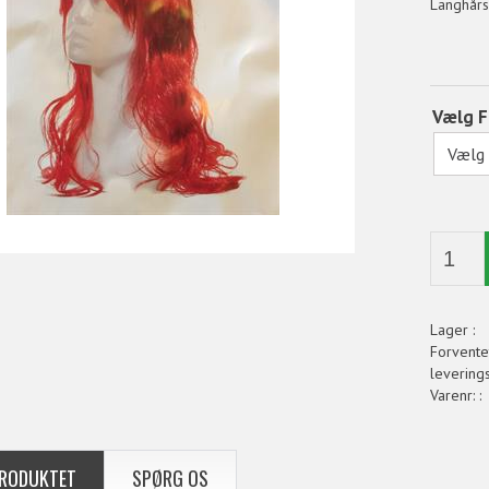
Langhårs
Vælg F
Lager :
Forvente
leveringst
Varenr: :
RODUKTET
SPØRG OS